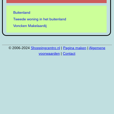
Buitenland
Tweede woning in het buitenland
Voncken Makelaardij
© 2006-2024
Shoppingcentro.nl
|
Pagina maken
|
Algemene
voorwaarden
|
Contact